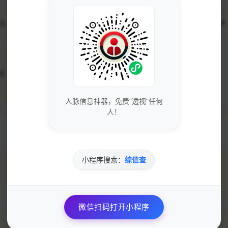
vip1.alidns.com
隐私保护
务
持有邮箱
alibaba cloud comput
ing ltd. d/b/a hichina
册
(www.net.cn)
人脉信息神器，免费"透视"任何
人！
小程序搜索：
综信查
免费下载优质的营销工具和资源
独家资源库，价值数万元
微信扫码打开小程序
优先获得新功能测试资格和反馈渠道