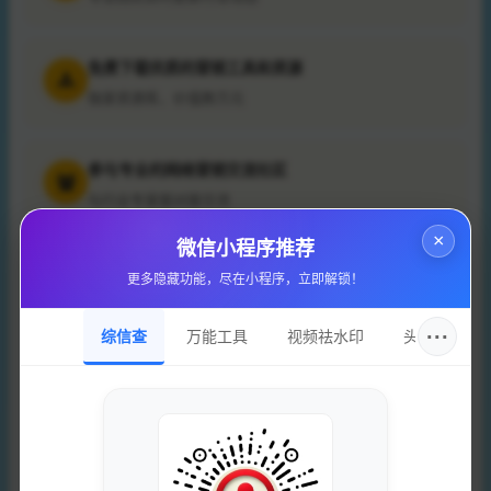
免费下载优质的营销工具和资源
独家资源库，价值数万元
参与专业的网络营销交流社区
与行业专家面对面交流
×
微信小程序推荐
优先获得新功能测试资格和反馈渠道
更多隐藏功能，尽在小程序，立即解锁！
影响产品发展方向
···
综信查
万能工具
视频祛水印
头像圈
个性化的网站优化建议和专业指导
一对一专业咨询服务
专属技术支持和问题解答服务