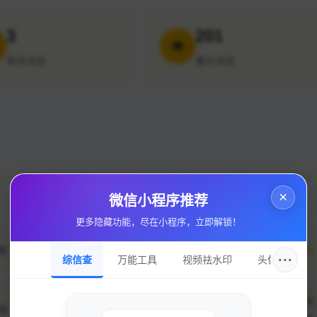
3
201
本月点击
累计点击
×
微信小程序推荐
更多隐藏功能，尽在小程序，立即解锁！
收录导航
www.xgsoso.com
类
站点域名
···
综信查
万能工具
视频祛水印
头像圈
DomainAbuse@servi
dns21.hichina.com
务
持有邮箱