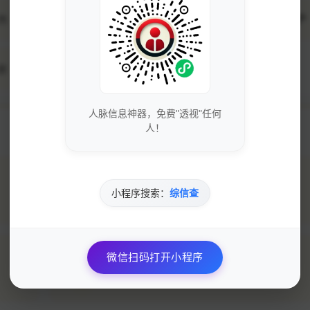
ns1.julydns.com
隐私保护
务
持有邮箱
gname.com pte. ltd.
册
人脉信息神器，免费"透视"任何
人！
免费下载优质的营销工具和资源
小程序搜索：
综信查
独家资源库，价值数万元
微信扫码打开小程序
优先获得新功能测试资格和反馈渠道
影响产品发展方向