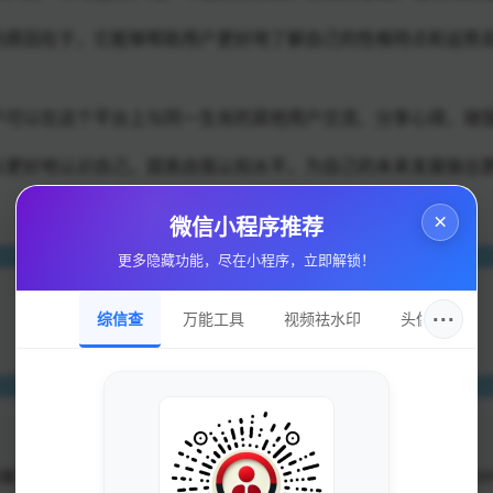
的原因在于，它能够帮助用户更好地了解自己的性格特点和运势
户可以在这个平台上与同一生肖的其他用户交流、分享心得，增
以更好地认识自己，提高自我认知水平，为自己的未来发展做出
×
微信小程序推荐
更多隐藏功能，尽在小程序，立即解锁！
···
综信查
万能工具
视频祛水印
头像圈
0
点赞
分享文章
收藏
你属于哪一种？
无畏外挂10