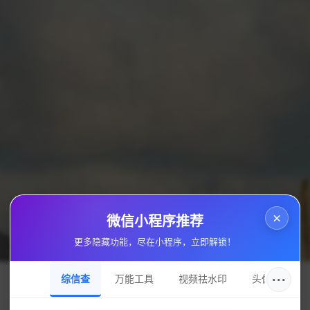
户的关注和下载。
加软件的曝光度，扩大用户群体。
些独特的皮肤设计？
有各种独特设计的皮肤，包括动漫、明星、游戏等各种主题，满足
版的VIP会员？
购买，也可以参加软件举办的活动获得VIP会员资格。
http://due
×
微信小程序推荐
更多隐藏功能，尽在小程序，立即解锁！
定期发布更新版本，包括新增皮肤、优化体验、修复bug等内容，
···
综信查
万能工具
视频祛水印
头像圈