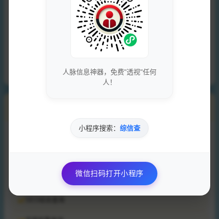
个性化的网站优化建议和专业指导
一对一专业咨询服务
专属技术支持和问题解答服务
24小时在线响应
人脉信息神器，免费"透视"任何
人！
快捷工具
小程序搜索：
综信查
Whois查询
备案查询
微信扫码打开小程序
网安备案查询
SEO综合查询