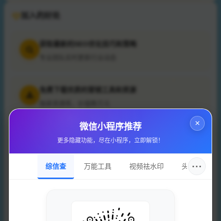
加入的好处
获取最新的SEO优化技巧和策略
专业团队实时更新行业动态
免费下载优质的营销工具和资源
独家资源库，价值数万元
×
微信小程序推荐
参与专业的网络营销交流社区
更多隐藏功能，尽在小程序，立即解锁！
与行业专家面对面交流
···
综信查
万能工具
视频祛水印
头像圈
优先获得新功能测试资格和反馈渠道
影响产品发展方向